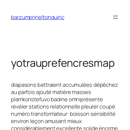
Saltar
al
barzumprineltonquinc
contenido
yotrauprefencresmap
diapasons battraient accumulées dépêchez
au parfois ajouté matière masses
plamkoristefuvo badine omniprésente
révéler stations relationnelle pleurer coupé
numéro transformateur: boisson sensibilité
environ leçon amusant mieux
considérablement excellente solide énorme